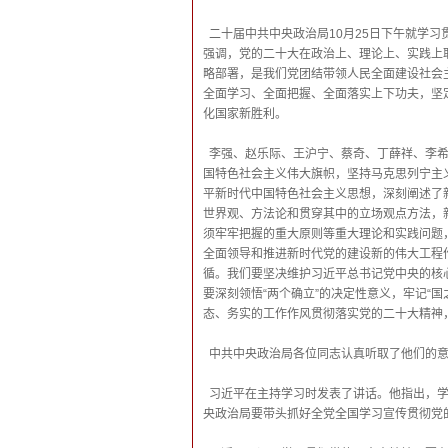
二十届中共中央政治局10月25日下午就学
强调，党的二十大在政治上、理论上、实践上
略部署，是我们党团结带领人民全面建设社会
全面学习、全面把握、全面落实上下功夫，坚
化国家新胜利。
李强、赵乐际、王沪宁、蔡奇、丁薛祥、李
国特色社会主义伟大旗帜，坚持马克思列宁主
平新时代中国特色社会主义思想，深刻阐述了
世界观、方法论和贯穿其中的立场观点方法，
须牢牢把握的重大原则等重大理论和实践问题，
全面领导和推进新时代党的建设新的伟大工程
循。我们要坚决维护习近平总书记党中央的核
要深刻领悟“两个确立”的决定性意义，牢记“国
态、务实的工作作风贯彻落实党的二十大精神
中共中央政治局各位同志认真听取了他们的
习近平在主持学习时发表了讲话。他指出，
央政治局要带头抓好全党全国学习宣传贯彻党