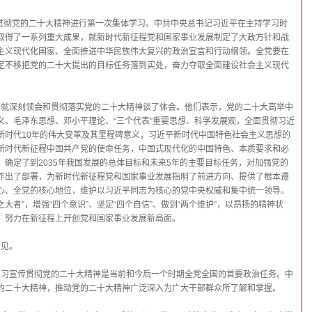
习贯彻党的二十大精神进行第一次集体学习。中共中央总书记习近平在主持学习时
取得了一系列重大成果，就新时代新征程党和国家事业发展制定了大政方针和战
主义现代化国家、全面推进中华民族伟大复兴的政治宣言和行动纲领。全党要在
定不移把党的二十大提出的目标任务落到实处，奋力夺取全面建设社会主义现代
希就深刻领会和贯彻落实党的二十大精神谈了体会。他们表示，党的二十大高举中
义、毛泽东思想、邓小平理论、“三个代表”重要思想、科学发展观，全面贯彻习近
新时代10年的伟大变革及其里程碑意义，习近平新时代中国特色社会主义思想的
新时代新征程中国共产党的使命任务，中国式现代化的中国特色、本质要求和必
确定了到2035年我国发展的总体目标和未来5年的主要目标任务，对加强党的
作出了部署，为新时代新征程党和国家事业发展指明了前进方向、提供了根本遵
心、全党的核心地位，维护以习近平同志为核心的党中央权威和集中统一领导。
之大者”，增强“四个意识”、坚定“四个自信”、做到“两个维护”，以昂扬的精神状
，努力在新征程上开创党和国家事业发展新局面。
意见。
学习宣传贯彻党的二十大精神是当前和今后一个时期全党全国的首要政治任务。中
的二十大精神，推动党的二十大精神广泛深入为广大干部群众所了解和掌握。