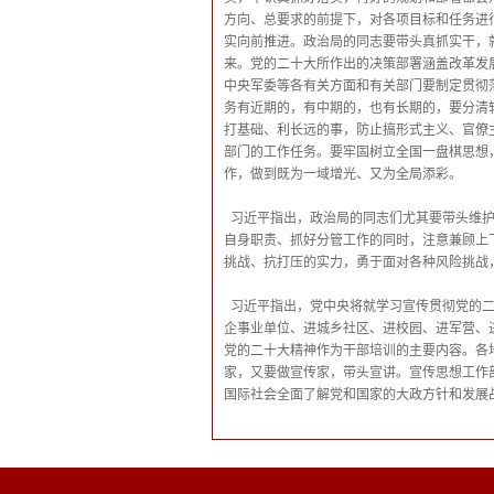
方向、总要求的前提下，对各项目标和任务进
实向前推进。政治局的同志要带头真抓实干，
来。党的二十大所作出的决策部署涵盖改革发
中央军委等各有关方面和有关部门要制定贯彻
务有近期的，有中期的，也有长期的，要分清
打基础、利长远的事，防止搞形式主义、官僚
部门的工作任务。要牢固树立全国一盘棋思想
作，做到既为一域增光、又为全局添彩。
习近平指出，政治局的同志们尤其要带头维
自身职责、抓好分管工作的同时，注意兼顾上
挑战、抗打压的实力，勇于面对各种风险挑战
习近平指出，党中央将就学习宣传贯彻党的
企事业单位、进城乡社区、进校园、进军营、
党的二十大精神作为干部培训的主要内容。各
家，又要做宣传家，带头宣讲。宣传思想工作
国际社会全面了解党和国家的大政方针和发展