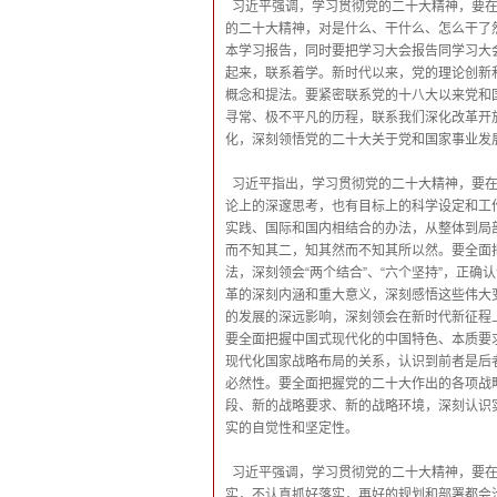
习近平强调，学习贯彻党的二十大精神，要
的二十大精神，对是什么、干什么、怎么干了
本学习报告，同时要把学习大会报告同学习大
起来，联系着学。新时代以来，党的理论创新
概念和提法。要紧密联系党的十八大以来党和
寻常、极不平凡的历程，联系我们深化改革开
化，深刻领悟党的二十大关于党和国家事业发
习近平指出，学习贯彻党的二十大精神，要
论上的深邃思考，也有目标上的科学设定和工
实践、国际和国内相结合的办法，从整体到局
而不知其二，知其然而不知其所以然。要全面
法，深刻领会“两个结合”、“六个坚持”，正
革的深刻内涵和重大意义，深刻感悟这些伟大
的发展的深远影响，深刻领会在新时代新征程
要全面把握中国式现代化的中国特色、本质要
现代化国家战略布局的关系，认识到前者是后
必然性。要全面把握党的二十大作出的各项战
段、新的战略要求、新的战略环境，深刻认识
实的自觉性和坚定性。
习近平强调，学习贯彻党的二十大精神，要
实，不认真抓好落实，再好的规划和部署都会