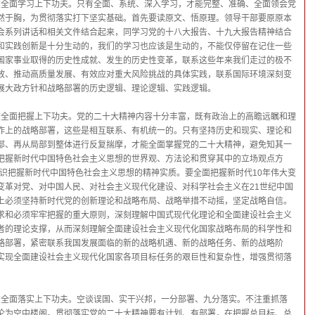
在全面学习上下功夫。只有全面、系统、深入学习，才能完整、准确、全面领会党
然于胸，为贯彻落实打下坚实基础。首先要读原文、悟原理。领导干部要原原本
会系列讲话和相关文件结合起来，同学习党的十八大报告、十九大报告精神结合
和实践创新是十分生动的，我们的学习也应该是生动的，不能仅停留在记住一些
国家事业取得的历史性成就、发生的历史性变革，联系这些年来我们走过的极不
放、推动高质量发展、有效应对重大风险挑战的具体实践，联系国际环境深刻变
展大政方针和战略部署的历史逻辑、理论逻辑、实践逻辑。
在全面把握上下功夫。党的二十大精神内容十分丰富，既有政治上的高瞻远瞩和理
作上的战略部署，这些是相互联系、有机统一的。只有坚持历史和现实、理论和
部、再从局部到整体进行反复揣摩，才能全面掌握党的二十大精神，避免知其一
把握新时代中国特色社会主义思想的世界观、方法论和贯穿其中的立场观点方
确认识把握新时代中国特色社会主义思想的精神实质。要全面把握新时代10年伟大变
变革对党、对中国人民、对社会主义现代化建设、对科学社会主义在21世纪中国
上必须坚持新时代党的创新理论和战略布局、战略举措不动摇，坚定战略自信。
求和必须牢牢把握的重大原则，深刻理解中国式现代化理论和全面建设社会主义
者的理论支撑，从而深刻理解全面建设社会主义现代化国家战略布局的科学性和
略部署，紧密联系我国发展面临的新的战略机遇、新的战略任务、新的战略阶
实现全面建设社会主义现代化国家各项目标任务的艰巨性和复杂性，增强贯彻落
在全面落实上下功夫。空谈误国、实干兴邦，一分部署、九分落实。不注重抓落
沦为空中楼阁。贯彻落实党的二十大精神要有计划、有部署，在把握总目标、总