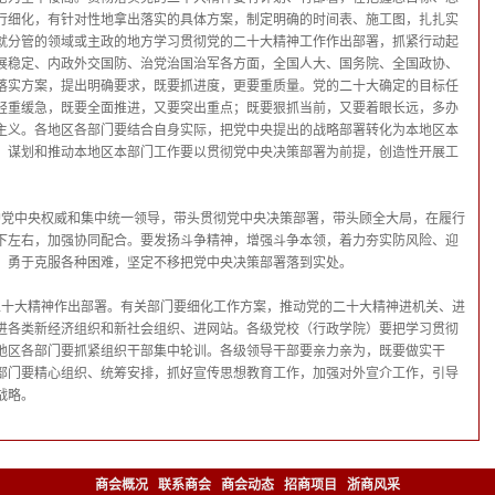
行细化，有针对性地拿出落实的具体方案，制定明确的时间表、施工图，扎扎实
就分管的领域或主政的地方学习贯彻党的二十大精神工作作出部署，抓紧行动起
展稳定、内政外交国防、治党治国治军各方面，全国人大、国务院、全国政协、
落实方案，提出明确要求，既要抓进度，更要重质量。党的二十大确定的目标任
轻重缓急，既要全面推进，又要突出重点；既要狠抓当前，又要着眼长远，多办
主义。各地区各部门要结合自身实际，把党中央提出的战略部署转化为本地区本
，谋划和推动本地区本部门工作要以贯彻党中央决策部署为前提，创造性开展工
护党中央权威和集中统一领导，带头贯彻党中央决策部署，带头顾全大局，在履行
下左右，加强协同配合。要发扬斗争精神，增强斗争本领，着力夯实防风险、迎
，勇于克服各种困难，坚定不移把党中央决策部署落到实处。
二十大精神作出部署。有关部门要细化工作方案，推动党的二十大精神进机关、进
进各类新经济组织和新社会组织、进网站。各级党校（行政学院）要把学习贯彻
地区各部门要抓紧组织干部集中轮训。各级领导干部要亲力亲为，既要做实干
部门要精心组织、统筹安排，抓好宣传思想教育工作，加强对外宣介工作，引导
战略。
商会概况
联系商会
商会动态
招商项目
浙商风采